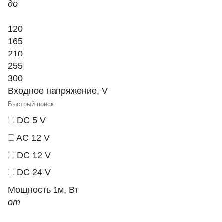
до
120
165
210
255
300
Входное напряжение, V
DC 5 V
AC 12 V
DC 12 V
DC 24 V
Мощность 1м, Вт
от