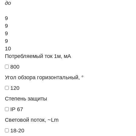
до
9
9
9
9
10
Потребляемый ток 1м, мА
800
Угол обзора горизонтальный, °
120
Степень защиты
IP 67
Световой поток, ~Lm
18-20