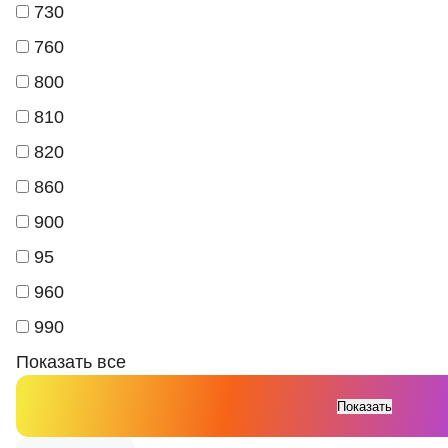
730
760
800
810
820
860
900
95
960
990
Показать все