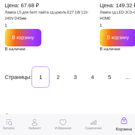
Цена: 67.68 ₽
Цена: 149.32 
Лампа LS для белт лайта сд цоколь Е27 1W 110-
Лампа сд LED-JCD-
240V D45мм
HOME
В корзину
В корзину
В наличии
В наличии
Страницы:
1
2
3
4
5
...
Светодиодные лампы используются в тех же свети
устанавливались менее экономичные лампочки на
Каталог
Кабинет
Избранное
Сравнение
Корзина
люминесцентные. Замена на led позволяет снизить