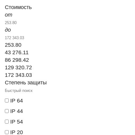
Стоимость
от
до
253.80
43 276.11
86 298.42
129 320.72
172 343.03
Степень защиты
IP 64
IP 44
IP 54
IP 20