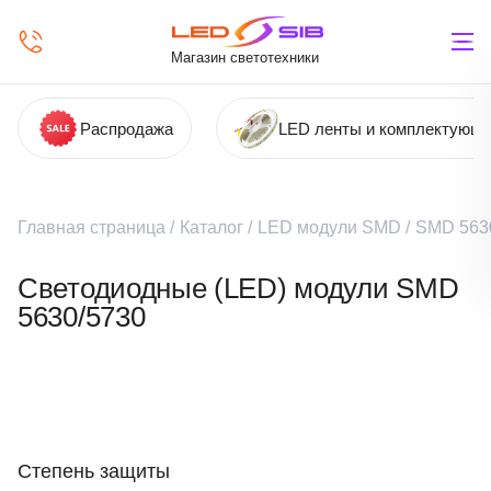
Магазин светотехники
Распродажа
LED ленты и комплектующ
Главная страница
/
Каталог
/
LED модули SMD
/
SMD 563
Светодиодные (LED) модули SMD
5630/5730
Степень защиты