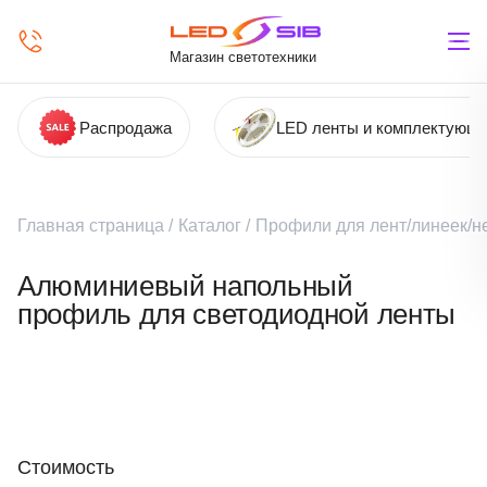
Магазин светотехники
Распродажа
LED ленты и комплектующ
Главная страница
/
Каталог
/
Профили для лент/линеек/н
Алюминиевый напольный
профиль для светодиодной ленты
Стоимость