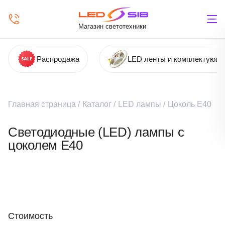
Магазин светотехники
Распродажа
LED ленты и комплектующ
Главная страница
/
Каталог
/
LED лампы
/
Цоколь Е40
Светодиодные (LED) лампы с
цоколем Е40
Стоимость