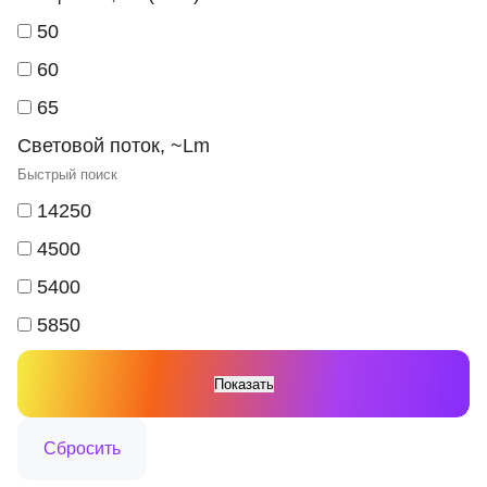
50
60
65
Световой поток, ~Lm
14250
4500
5400
5850