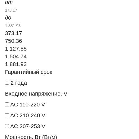
от
до
373.17
750.36
1 127.55
1 504.74
1 881.93
Гарантийный срок
2 года
Входное напряжение, V
AC 110-220 V
AC 210-240 V
AC 207-253 V
Мощность, Вт (Вт/м)