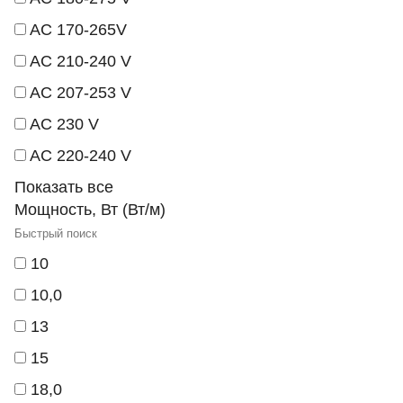
AC 170-265V
AC 210-240 V
AC 207-253 V
AC 230 V
AC 220-240 V
Показать все
Мощность, Вт (Вт/м)
10
10,0
13
15
18,0