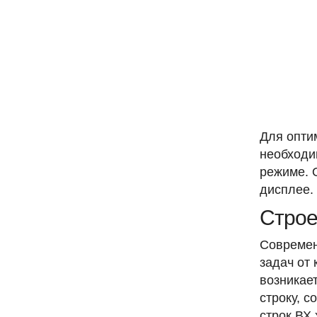
Для опти
необходи
режиме. 
дисплее.
Строе
Современ
задач от
возникае
строку, 
строк ВХ