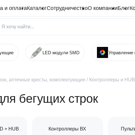
а и оплата
Каталог
Сотрудничество
О компании
Блог
К
тующие
LED модули SMD
Управление
рок, аптечные кресты, комплектующие
/
Контроллеры и HUB
ля бегущих строк
D + HUB
Контроллеры ВХ
Пульт