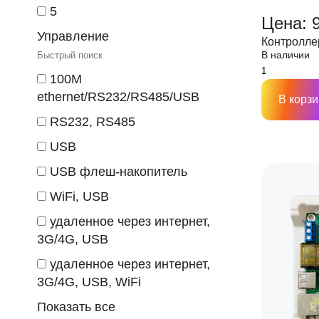
5
Цена: 
Управление
Контролле
В наличии
100M
ethernet/RS232/RS485/USB
В корзи
RS232, RS485
USB
USB флеш-накопитель
WiFi, USB
удаленное через интернет,
3G/4G, USB
удаленное через интернет,
3G/4G, USB, WiFi
Показать все