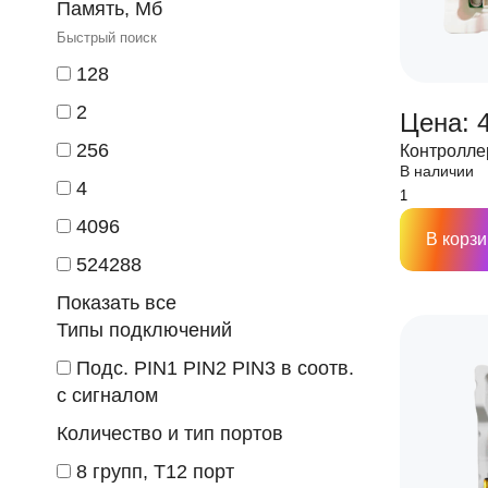
Память, Мб
128
2
Цена: 
256
Контролле
В наличии
4
4096
В корзи
524288
Показать все
Типы подключений
Подс. PIN1 PIN2 PIN3 в соотв.
с сигналом
Количество и тип портов
8 групп, T12 порт