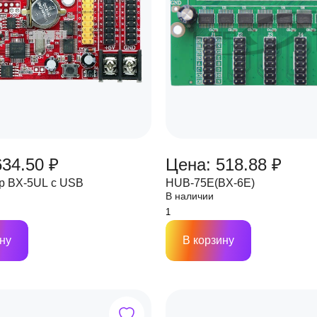
634.50 ₽
Цена: 518.88 ₽
р BX-5UL c USB
HUB-75E(BX-6E)
В наличии
ну
В корзину