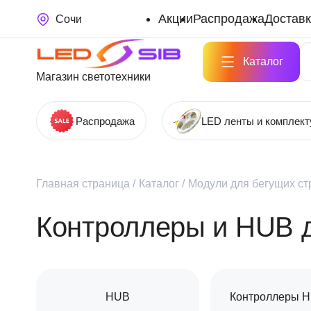
Акции
Распродажа
Доставк
Сочи
Каталог
Магазин светотехники
Распродажа
LED ленты и комплек
Главная страница
/
Каталог
/
Модули для бегущих ст
Контроллеры и HUB д
HUB
Контроллеры H