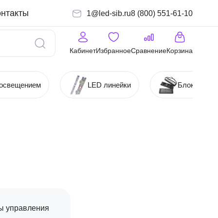
онтакты
1@led-sib.ru
8 (800) 551-61-10
Кабинет
Избранное
Сравнение
Корзина
 освещением
LED линейки
Блоки (Ист
ы управления