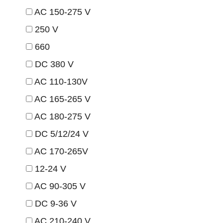
AC 150-275 V
250 V
660
DC 380 V
AC 110-130V
AC 165-265 V
AC 180-275 V
DC 5/12/24 V
AC 170-265V
12-24 V
AC 90-305 V
DC 9-36 V
AC 210-240 V