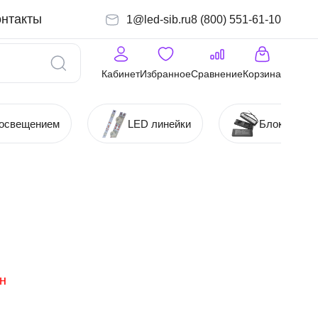
онтакты
1@led-sib.ru
8 (800) 551-61-10
Кабинет
Избранное
Сравнение
Корзина
 освещением
LED линейки
Блоки (Ист
н