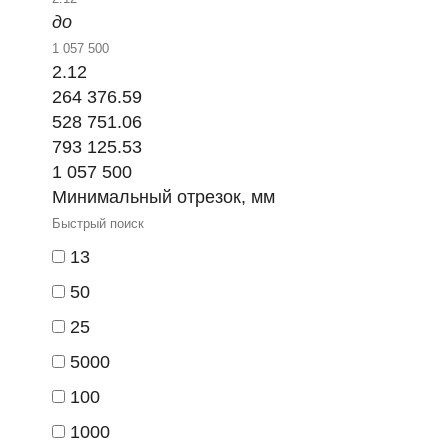
до
2.12
264 376.59
528 751.06
793 125.53
1 057 500
Минимальный отрезок, мм
13
50
25
5000
100
1000