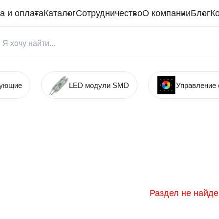
а и оплата
Каталог
Сотрудничество
О компании
Блог
К
тующие
LED модули SMD
Управление
Раздел не найде